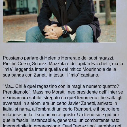
Possiamo parlare di Helenio Herrera e dei suoi ragazzi,
Picchi, Corso, Suarez, Mazzola e di capitan Facchetti, ma la
"mia" leggenda Inter è quella del mitico Mourinho e della
sua banda con Zanetti in testa, il "mio" capitano.
"Ma... Chi è quel ragazzino con la maglia numero quattro?
Prendiamolo". Massimo Moratti, neo presidente dell' Inter se
ne innamora subito,
stregato da quel fenomeno che salta gli
avversari in slalom: era un certo Javier Zanetti,
arrivato in
Italia, si narra, all'ombra di un certo Rambert, e il
petroliere
milanese ne fa il suo primo acquisto. Un
treno su e giù per
quella fascia, instancabile, generoso, un combattente nato.
Imprendibile in progressione
. Quel "ragazzino" sarebbe poi