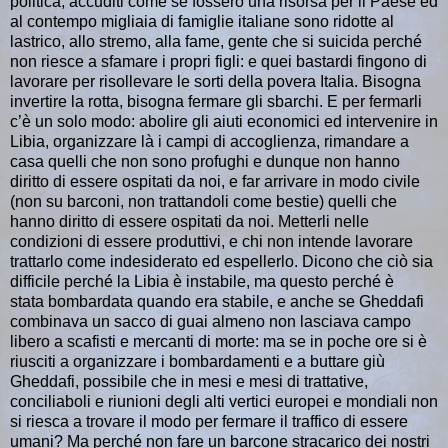
politica, accuditi come se fossero una risorsa per il Paese ed
al contempo migliaia di famiglie italiane sono ridotte al
lastrico, allo stremo, alla fame, gente che si suicida perché
non riesce a sfamare i propri figli: e quei bastardi fingono di
lavorare per risollevare le sorti della povera Italia. Bisogna
invertire la rotta, bisogna fermare gli sbarchi. E per fermarli
c’è un solo modo: abolire gli aiuti economici ed intervenire in
Libia, organizzare là i campi di accoglienza, rimandare a
casa quelli che non sono profughi e dunque non hanno
diritto di essere ospitati da noi, e far arrivare in modo civile
(non su barconi, non trattandoli come bestie) quelli che
hanno diritto di essere ospitati da noi. Metterli nelle
condizioni di essere produttivi, e chi non intende lavorare
trattarlo come indesiderato ed espellerlo. Dicono che ciò sia
difficile perché la Libia è instabile, ma questo perché è
stata
bombardata quando era stabile, e anche se Gheddafi
combinava un sacco di guai almeno non lasciava campo
libero a scafisti e mercanti di morte: ma se in poche ore si è
riusciti a organizzare i bombardamenti e a buttare giù
Gheddafi, possibile che in mesi e mesi di trattative,
conciliaboli e riunioni degli alti vertici europei e mondiali non
si riesca a trovare il modo per fermare il traffico di essere
umani?
Ma perché non fare un barcone stracarico dei nostri