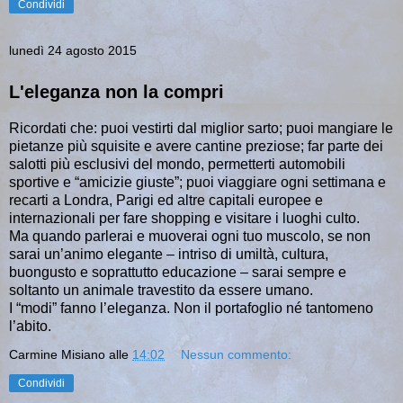
Condividi
lunedì 24 agosto 2015
L'eleganza non la compri
Ricordati che: puoi vestirti dal miglior sarto; puoi mangiare le
pietanze più squisite e avere cantine preziose; far parte dei
salotti più esclusivi del mondo, permetterti automobili
sportive e “amicizie giuste”; puoi viaggiare ogni settimana e
recarti a Londra, Parigi ed altre capitali europee e
internazionali per fare shopping e visitare i luoghi culto.
Ma quando parlerai e muoverai ogni tuo muscolo, se non
sarai un’animo elegante – intriso di umiltà, cultura,
buongusto e soprattutto educazione – sarai sempre e
soltanto un animale travestito da essere umano.
I “modi” fanno l’eleganza. Non il portafoglio né tantomeno
l’abito.
Carmine Misiano
alle
14:02
Nessun commento:
Condividi