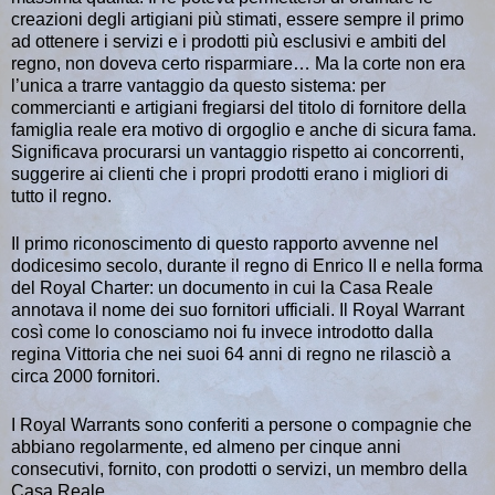
creazioni degli artigiani più stimati, essere sempre il primo
ad ottenere i servizi e i prodotti più esclusivi e ambiti del
regno, non doveva certo risparmiare… Ma la corte non era
l’unica a trarre vantaggio da questo sistema: per
commercianti e artigiani fregiarsi del titolo di fornitore della
famiglia reale era motivo di orgoglio e anche di sicura fama.
Significava procurarsi un vantaggio rispetto ai concorrenti,
suggerire ai clienti che i propri prodotti erano i migliori di
tutto il regno.
Il primo riconoscimento di questo rapporto avvenne nel
dodicesimo secolo, durante il regno di Enrico II e nella forma
del Royal Charter: un documento in cui la Casa Reale
annotava il nome dei suo fornitori ufficiali. Il Royal Warrant
così come lo conosciamo noi fu invece introdotto dalla
regina Vittoria che nei suoi 64 anni di regno ne rilasciò a
circa 2000 fornitori.
I Royal Warrants sono conferiti a persone o compagnie che
abbiano regolarmente, ed almeno per cinque anni
consecutivi, fornito, con prodotti o servizi, un membro della
Casa Reale.