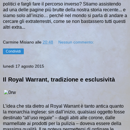
politici e fargli fare il percorso inverso? Stiamo assistendo
ad una
delle pagine più brutte della nostra storia recente... e
siamo solo all’inizio… perché nel mondo si parla di andare a
cercare gli extraterrestri, come se non bastassero tutti questi
altri extra...
Carmine Misiano
alle
20:48
Nessun commento:
Condividi
lunedì 17 agosto 2015
Il Royal Warrant, tradizione e esclusività
L’idea che sta dietro al Royal Warrant è tanto antica quanto
la monarchia inglese: sin dall’inizio, qualsiasi oggetto fosse
destinato “all’uso regale” – dagli abiti alle corone, dalle
marmellate ai prodotti per la pulizia – doveva essere della
massima qualità. Il re poteva permettersi di ordinare le