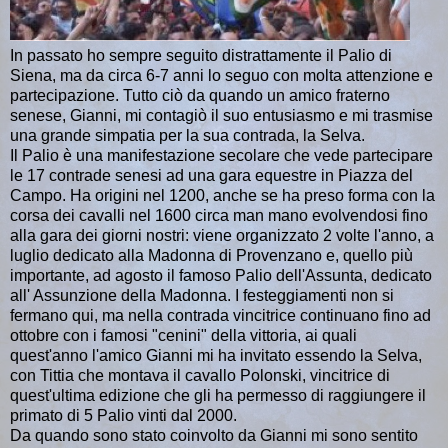
In passato ho sempre seguito distrattamente il Palio di
Siena, ma da circa 6-7 anni lo seguo con molta attenzione e
partecipazione. Tutto ciò da quando un amico fraterno
senese, Gianni, mi contagiò il suo entusiasmo e mi trasmise
una grande simpatia per la sua contrada, la Selva.
Il Palio è una manifestazione secolare che vede partecipare
le 17 contrade senesi ad una gara equestre in Piazza del
Campo. Ha origini nel 1200, anche se ha preso forma con la
corsa dei cavalli nel 1600 circa man mano evolvendosi fino
alla gara dei giorni nostri: viene organizzato 2 volte l'anno, a
luglio dedicato alla Madonna di Provenzano e, quello più
importante, ad agosto il famoso Palio dell'Assunta, dedicato
all' Assunzione della Madonna. I festeggiamenti non si
fermano qui, ma nella contrada vincitrice continuano fino ad
ottobre con i famosi "cenini" della vittoria, ai quali
quest'anno l'amico Gianni mi ha invitato essendo la Selva,
con Tittia che montava il cavallo Polonski,
vincitrice di
quest'ultima edizione che gli ha permesso di raggiungere
il
primato di 5 Palio vinti dal 2000.
Da quando sono stato coinvolto da Gianni mi sono sentito