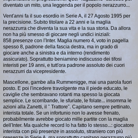
diventato un mito, una leggenda per il popolo nerazzurro...
Vent'anni fa il suo esordio in Serie A, il 27 Agosto 1995 per
la precisione. Subito titolare a 22 anni e la maglia
nerazzurra che diventa la sua vita e la sua storia. Da allora
non ha più smesso di giocare negli undici iniziali:
858 presenze con l'Inter. Maglia numero 4, voto in pagella
spesso 8, padrone della fascia destra, ma in grado di
giocare anche a sinistra e da interno (rendimento
assicurato). Soprattutto beniamino indiscusso dei tifosi
interisti per 19 anni, e tutt'ora padrone assoluto dei cuori
nerazzurri da vicepresidente.
Mascellone, gambe alla Rummenigge, mai una parola fuori
posto. E poi l'incedere travolgente ma il piede educato, le
caviglie che sembravano rotanti ma spesso la giocata
semplice. Le scorribande, le sfuriate, le folate... insomma le
azioni alla Zanetti, il " Trattore". Capitano sempre pettinato,
interista totale. Se un infortunio non lo avesse frenato,
probabilmente avrebbe giocato mille partite con la maglia
dell'Inter.
Ma qualche record lo ha fatto lo stesso...: giocatore
interista con più presenze in assoluto, straniero con più
presenze in Serie A, ma soprattutto capitano nerazzurro più