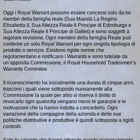
Oggi i Royal Warrant possono essere concessi solo da tre
membri della famiglia reale (Sua Maestà La Regina
Elisabetta II, Sua Altezza Reale Il Principe di Edimburgo e
Sua Altezza Reale Il Principe di Galles) e sono soggetti a
regolare revisione. Ogni membro della famiglia Reale può
conferire un solo Royal Warrant per ogni singola tipologia di
prodotto o servizio. Esistono rigide norme che
regolamentano e notificano i Warrants e sono tutelate da
un’apposita Commissione, il Royal Household Tradesmen’s
Warrants Commitee.
Il riconoscimento ha inizialmente una durata di cinque anni,
trascorsi i quali viene sottoposto nuovamente alla
Commissione la quale per altro si riserva il diritto di
revocarlo ogni qualvolta vengano meno le garanzie e le
motivazioni che la hanno indotta a concederlo. Ogni
variazione della compagine della azienda e delle sue
politiche distributive e produttive è quindi sottoposta a rigidi
controlli.
Solo le aziende che hanno ottenuto questo riconoscimento