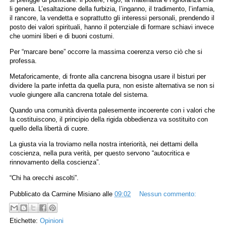
li genera. L’esaltazione della furbizia, l’inganno, il tradimento, l’infamia,
il rancore, la vendetta e soprattutto gli interessi personali, prendendo il
posto dei valori spirituali, hanno il potenziale di formare schiavi invece
che uomini liberi e di buoni costumi.
Per “marcare bene” occorre la massima coerenza verso ciò che si
professa.
Metaforicamente, di fronte alla cancrena bisogna usare il bisturi per
dividere la parte infetta da quella pura, non esiste alternativa se non si
vuole giungere alla cancrena totale del sistema.
Quando una comunità diventa palesemente incoerente con i valori che
la costituiscono, il principio della rigida obbedienza va sostituito con
quello della libertà di cuore.
La giusta via la troviamo nella nostra interiorità, nei dettami della
coscienza, nella pura verità, per questo servono “autocritica e
rinnovamento della coscienza”.
“Chi ha orecchi ascolti”.
Pubblicato da
Carmine Misiano
alle
09:02
Nessun commento:
Etichette:
Opinioni