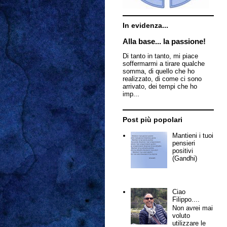
In evidenza...
Alla base... la passione!
Di tanto in tanto, mi piace
soffermarmi a tirare qualche
somma, di quello che ho
realizzato, di come ci sono
arrivato, dei tempi che ho
imp...
Post più popolari
Mantieni i tuoi
pensieri
positivi
(Gandhi)
Ciao
Filippo....
Non avrei mai
voluto
utilizzare le