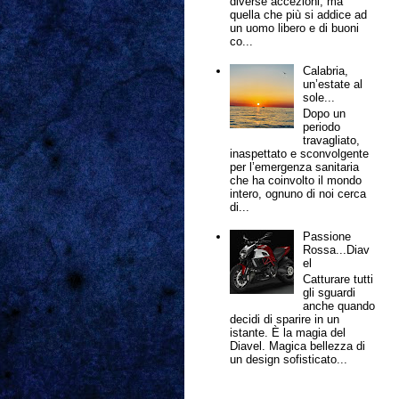
diverse accezioni, ma
quella che più si addice ad
un uomo libero e di buoni
co...
Calabria,
un’estate al
sole...
Dopo un
periodo
travagliato,
inaspettato e sconvolgente
per l’emergenza sanitaria
che ha coinvolto il mondo
intero, ognuno di noi cerca
di...
Passione
Rossa...Diav
el
Catturare tutti
gli sguardi
anche quando
decidi di sparire in un
istante. È la magia del
Diavel. Magica bellezza di
un design sofisticato...