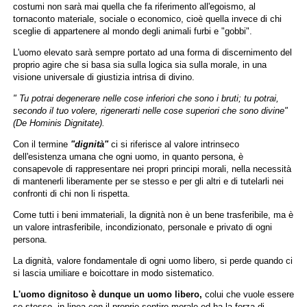
costumi non sarà mai quella che fa riferimento all'egoismo, al
tornaconto materiale, sociale o economico, cioè quella invece di chi
sceglie di appartenere al mondo degli animali furbi e "gobbi".
L'uomo elevato sarà sempre portato ad una forma di discernimento del
proprio agire che si basa sia sulla logica sia sulla morale, in una
visione universale di giustizia intrisa di divino.
" Tu potrai degenerare nelle cose inferiori che sono i bruti; tu potrai,
secondo il tuo volere, rigenerarti nelle cose superiori che sono divine"
(De Hominis Dignitate).
Con il termine
"dignità"
ci si riferisce al valore intrinseco
dell'esistenza umana che ogni uomo, in quanto persona, è
consapevole di rappresentare nei propri principi morali, nella necessità
di mantenerli liberamente per se stesso e per gli altri e di tutelarli nei
confronti di chi non li rispetta.
Come tutti i beni immateriali, la dignità non è un bene trasferibile, ma è
un valore intrasferibile, incondizionato, personale e privato di ogni
persona.
La dignità, valore fondamentale di ogni uomo libero, si perde quando ci
si lascia umiliare e boicottare in modo sistematico.
L'uomo dignitoso è dunque un uomo libero,
colui che vuole essere
se stesso, in linea con il proprio sentire morale ed ha la forza di