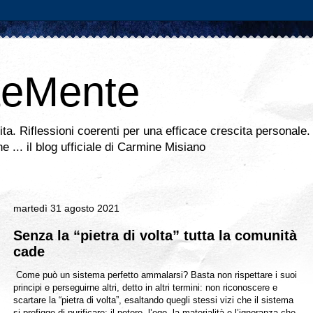
teMente
vita. Riflessioni coerenti per una efficace crescita personale.
ine ... il blog ufficiale di Carmine Misiano
martedì 31 agosto 2021
Senza la “pietra di volta” tutta la comunità
cade
Come può un sistema perfetto ammalarsi? Basta non rispettare i suoi
principi e perseguirne altri, detto in altri termini: non riconoscere e
scartare la “pietra di volta”, esaltando quegli stessi vizi che il sistema
si prefigge di purificare: il potere, l’ego, la materialità e l’ignoranza che