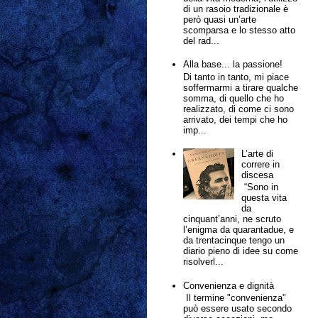
di un rasoio tradizionale è
però quasi un’arte
scomparsa e lo stesso atto
del rad...
Alla base... la passione!
Di tanto in tanto, mi piace
soffermarmi a tirare qualche
somma, di quello che ho
realizzato, di come ci sono
arrivato, dei tempi che ho
imp...
L’arte di
correre in
discesa
“Sono in
questa vita
da
cinquant’anni, ne scruto
l’enigma da quarantadue, e
da trentacinque tengo un
diario pieno di idee su come
risolverl...
Convenienza e dignità
Il termine "convenienza"
può essere usato secondo