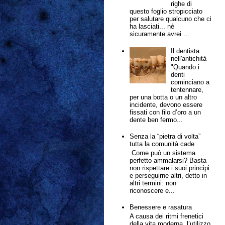
righe di
questo foglio stropicciato
per salutare qualcuno che ci
ha lasciati... nè
sicuramente avrei ...
Il dentista
nell'antichità
"Quando i
denti
cominciano a
tentennare,
per una botta o un altro
incidente, devono essere
fissati con filo d’oro a un
dente ben fermo...
Senza la “pietra di volta”
tutta la comunità cade
Come può un sistema
perfetto ammalarsi? Basta
non rispettare i suoi principi
e perseguirne altri, detto in
altri termini: non
riconoscere e...
Benessere e rasatura
A causa dei ritmi frenetici
della vita moderna, l’utilizzo