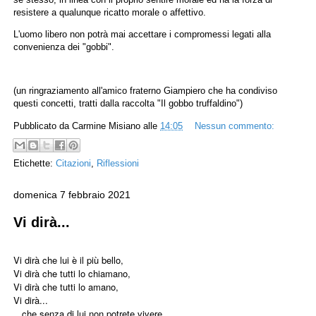
resistere a qualunque ricatto morale o affettivo.
L'uomo libero non potrà mai accettare i compromessi legati alla
convenienza dei "gobbi".
(un ringraziamento all'amico fraterno Giampiero che ha condiviso
questi concetti, tratti dalla raccolta "Il gobbo truffaldino")
Pubblicato da
Carmine Misiano
alle
14:05
Nessun commento:
Etichette:
Citazioni
,
Riflessioni
domenica 7 febbraio 2021
Vi dirà...
Vi dirà che lui è il più bello,
Vi dirà che tutti lo chiamano,
Vi dirà che tutti lo amano,
Vi dirà...
...che senza di lui non potrete vivere,