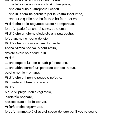
... che lui se ne andrà e voi lo rimpiangerete,
... che qualcuno si strapperà i capelli,
... che lui finora ha garantito per la vostra incolumità,
... che tutto quello che ha fatto lo ha fatto per voi.
Vi dirà che se lo seguirete sarete ricompensati,
forse Vi parlerà anche di salvezza eterna,
Vi dirà che un giorno siederete alla sua destra,
forse anche nel regno dei cieli,
Vi dirà che non dovete fare domande,
anche perché non ve lo consentirà,
dovete avere solo fede in lui.
Vi dirà...
... che dopo di lui non ci sarà più nessuno,
... che abbandonerà un percorso per scelta sua,
perché non lo meritano,
Vi dirà che chi non lo segue è perduto,
Vi chiederà di fare una scelta.
Vi dirà...
Ma io Vi prego, non svegliatelo,
lasciatelo sognare,
assecondatelo, lo fa per voi,
Vi farà anche risparmiare,
forse Vi ammetterà di averci speso del suo per il vostro sogno,