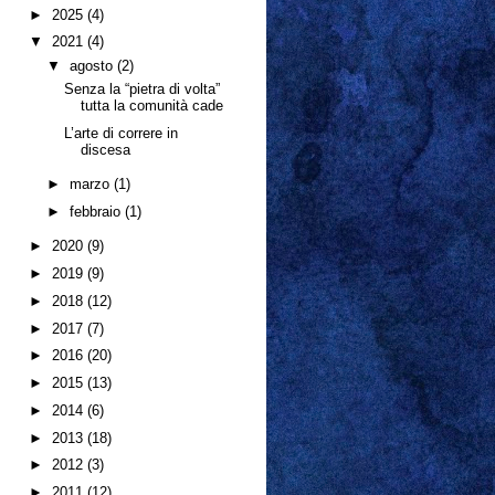
►
2025
(4)
▼
2021
(4)
▼
agosto
(2)
Senza la “pietra di volta”
tutta la comunità cade
L’arte di correre in
discesa
►
marzo
(1)
►
febbraio
(1)
►
2020
(9)
►
2019
(9)
►
2018
(12)
►
2017
(7)
►
2016
(20)
►
2015
(13)
►
2014
(6)
►
2013
(18)
►
2012
(3)
►
2011
(12)