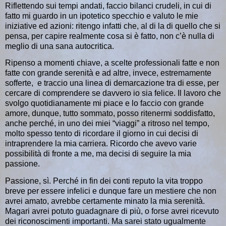
Riflettendo sui tempi andati, faccio bilanci crudeli, in cui di
fatto mi guardo in un ipotetico specchio e valuto le mie
iniziative ed azioni
: ritengo infatti che, al di la di quello che si
pensa, per capire realmente cosa si è fatto, non c’è nulla di
meglio di una sana autocritica.
Ripenso a momenti chiave, a scelte professionali fatte e non
fatte con grande serenità e ad altre, invece, estremamente
sofferte, e traccio una linea di demarcazione tra di esse, per
cercare di comprendere se davvero io sia felice.
Il lavoro che
svolgo quotidianamente mi piace e lo faccio con grande
amore
, dunque, tutto sommato, posso ritenermi soddisfatto,
anche perché, in uno dei miei “viaggi” a ritroso nel tempo,
molto spesso tento di ricordare il giorno in cui decisi di
intraprendere la mia carriera. Ricordo che avevo varie
possibilità di fronte a me, ma decisi di seguire la mia
passione.
Passione, sì
. Perché in fin dei conti reputo la vita troppo
breve per essere infelici e dunque fare un mestiere che non
avrei amato, avrebbe certamente minato la mia serenità.
Magari avrei potuto guadagnare di più, o forse avrei ricevuto
dei riconoscimenti importanti. Ma
sarei stato ugualmente