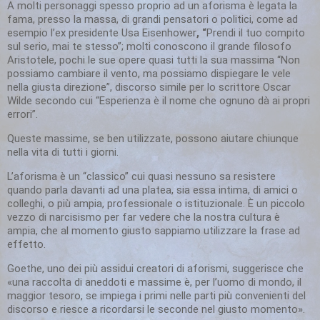
A molti personaggi spesso proprio ad un aforisma è legata la
fama, presso la massa, di grandi pensatori o politici, come ad
esempio l’ex presidente Usa
Eisenhower
, “
Prendi il tuo compito
sul serio, mai te stesso”; molti conoscono il grande filosofo
Aristotele, pochi le sue opere quasi tutti la sua massima “Non
possiamo cambiare il vento, ma possiamo dispiegare le vele
nella giusta direzione”, discorso simile per lo scrittore
Oscar
Wilde
secondo cui “Esperienza è il nome che ognuno dà ai propri
errori”.
Queste massime, se ben utilizzate, possono aiutare chiunque
nella vita di tutti i giorni.
L’aforisma è un “classico” cui quasi nessuno sa resistere
quando parla davanti ad una platea, sia essa intima, di amici o
colleghi, o più ampia, professionale o istituzionale. È un piccolo
vezzo di narcisismo per far vedere che la nostra cultura è
ampia, che al momento giusto sappiamo utilizzare la frase ad
effetto.
Goethe, uno dei più assidui creatori di aforismi, suggerisce che
«una raccolta di aneddoti e massime è, per l’uomo di mondo, il
maggior tesoro, se impiega i primi nelle parti più convenienti del
discorso e riesce a ricordarsi le seconde nel giusto momento».