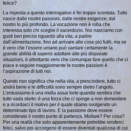
felice?
La risposta a questo interrogativo è fin troppo scontata.
Tutto
nasce dalle nostre passioni
, dalle nostre esigenze, dal
nostro Io più profondo. La vocazione non è roba che
interessa solo chi sceglie il sacerdozio. Noi nasciamo con
gusti ben precisi riguardo alla vita, a partire
dall’alimentazione, fino ad arrivare alle cose più futili, ma se
è vero che l
’essere umano può vantare certamente la
grande abilità di sapersi adattare alle più disparate
situazioni
, è altrettanto vero che comunque fare quello che ci
piace e seguire maggiormente le nostre passioni è
l’aspirazione di tutti noi.
Questo non significa che nella vita, a prescindere, tutto ci
andrà bene e
le difficoltà sono sempre dietro l’angolo
.
L’entusiasmo è una molla assai forte quando sembra che
tutto vada storto: è una forza che ci spinge a non demordere
e a ricordarci il motivo per il quale stiamo svolgendo un
determinato tipo di lavoro. E la passione deve essere
considerato il nostro punto di partenza. Mollare? Per cosa?
Per una realtà che solo apparentemente potrebbe renderci
felici, salvo poi accorgersi di essere diventati qualcosa di cui