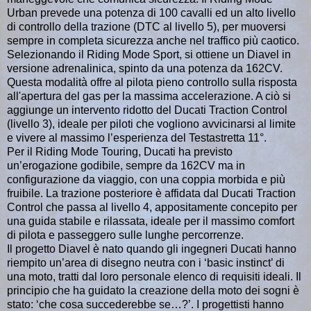
Urban prevede una potenza di 100 cavalli ed un alto livello
di controllo della trazione (DTC al livello 5), per muoversi
sempre in completa sicurezza anche nel traffico più caotico.
Selezionando il Riding Mode Sport, si ottiene un Diavel in
versione adrenalinica, spinto da una potenza da 162CV.
Questa modalità offre al pilota pieno controllo sulla risposta
all'apertura del gas per la massima accelerazione. A ciò si
aggiunge un intervento ridotto del Ducati Traction Control
(livello 3), ideale per piloti che vogliono avvicinarsi al limite
e vivere al massimo l’esperienza del Testastretta 11°.
Per il Riding Mode Touring, Ducati ha previsto
un’erogazione godibile, sempre da 162CV ma in
configurazione da viaggio, con una coppia morbida e più
fruibile. La trazione posteriore è affidata dal Ducati Traction
Control che passa al livello 4, appositamente concepito per
una guida stabile e rilassata, ideale per il massimo comfort
di pilota e passeggero sulle lunghe percorrenze.
Il progetto Diavel è nato quando gli ingegneri Ducati hanno
riempito un’area di disegno neutra con i ‘basic instinct’ di
una moto, tratti dal loro personale elenco di requisiti ideali. Il
principio che ha guidato la creazione della moto dei sogni è
stato: ‘che cosa succederebbe se…?’. I progettisti hanno