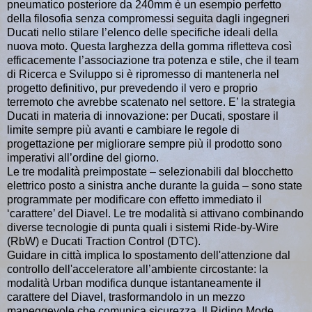
pneumatico posteriore da 240mm è un esempio perfetto
della filosofia senza compromessi seguita dagli ingegneri
Ducati nello stilare l’elenco delle specifiche ideali della
nuova moto. Questa larghezza della gomma rifletteva così
efficacemente l’associazione tra potenza e stile, che il team
di Ricerca e Sviluppo si è ripromesso di mantenerla nel
progetto definitivo, pur prevedendo il vero e proprio
terremoto che avrebbe scatenato nel settore. E’ la strategia
Ducati in materia di innovazione: per Ducati, spostare il
limite sempre più avanti e cambiare le regole di
progettazione per migliorare sempre più il prodotto sono
imperativi all’ordine del giorno.
Le tre modalità preimpostate – selezionabili dal blocchetto
elettrico posto a sinistra anche durante la guida – sono state
programmate per modificare con effetto immediato il
‘carattere’ del Diavel. Le tre modalità si attivano combinando
diverse tecnologie di punta quali i sistemi Ride-by-Wire
(RbW) e Ducati Traction Control (DTC).
Guidare in città implica lo spostamento dell'attenzione dal
controllo dell'acceleratore all’ambiente circostante: la
modalità Urban modifica dunque istantaneamente il
carattere del Diavel, trasformandolo in un mezzo
maneggevole che comunica sicurezza. Il Riding Mode