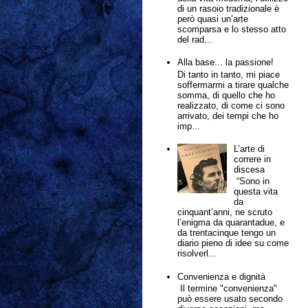
di un rasoio tradizionale è
però quasi un’arte
scomparsa e lo stesso atto
del rad...
Alla base... la passione!
Di tanto in tanto, mi piace
soffermarmi a tirare qualche
somma, di quello che ho
realizzato, di come ci sono
arrivato, dei tempi che ho
imp...
L’arte di
correre in
discesa
“Sono in
questa vita
da
cinquant’anni, ne scruto
l’enigma da quarantadue, e
da trentacinque tengo un
diario pieno di idee su come
risolverl...
Convenienza e dignità
Il termine "convenienza"
può essere usato secondo