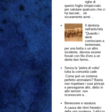
righe di
questo foglio stropicciato
per salutare qualcuno che ci
ha lasciati... nè
sicuramente avrei ...
Il dentista
nell'antichità
"Quando i
denti
cominciano a
tentennare,
per una botta o un altro
incidente, devono essere
fissati con filo d’oro a un
dente ben fermo...
Senza la “pietra di volta”
tutta la comunità cade
Come può un sistema
perfetto ammalarsi? Basta
non rispettare i suoi principi
e perseguirne altri, detto in
altri termini: non
riconoscere e...
Benessere e rasatura
A causa dei ritmi frenetici
della vita moderna, l’utilizzo