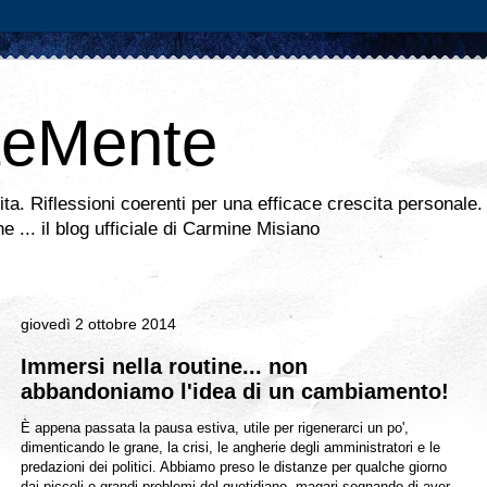
teMente
vita. Riflessioni coerenti per una efficace crescita personale.
ine ... il blog ufficiale di Carmine Misiano
giovedì 2 ottobre 2014
Immersi nella routine... non
abbandoniamo l'idea di un cambiamento!
È appena passata la pausa estiva, utile per rigenerarci un po',
dimenticando le grane, la crisi, le angherie degli amministratori e le
predazioni dei politici. Abbiamo preso le distanze per qualche giorno
dai piccoli o grandi problemi del quotidiano, magari sognando di aver