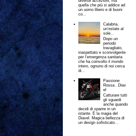
diverse accezioni, ma
quella che più si addice ad
un uomo libero e di buoni
co...
Calabria,
un’estate al
sole...
Dopo un
periodo
travagliato,
inaspettato e sconvolgente
per l’emergenza sanitaria
che ha coinvolto il mondo
intero, ognuno di noi cerca
di...
Passione
Rossa...Diav
el
Catturare tutti
gli sguardi
anche quando
decidi di sparire in un
istante. È la magia del
Diavel. Magica bellezza di
un design sofisticato...