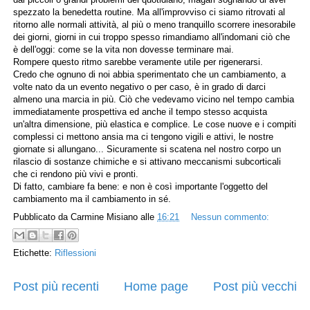
spezzato la benedetta routine. Ma all'improvviso ci siamo ritrovati al
ritorno alle normali attività, al più o meno tranquillo scorrere inesorabile
dei giorni, giorni in cui troppo spesso rimandiamo all'indomani ciò che
è dell'oggi: come se la vita non dovesse terminare mai.
Rompere questo ritmo sarebbe veramente utile per rigenerarsi.
Credo che ognuno di noi abbia sperimentato che un cambiamento, a
volte nato da un evento negativo o per caso, è in grado di darci
almeno una marcia in più. Ciò che vedevamo vicino nel tempo cambia
immediatamente prospettiva ed anche il tempo stesso acquista
un'altra dimensione, più elastica e complice. Le cose nuove e i compiti
complessi ci mettono ansia ma ci tengono vigili e attivi, le nostre
giornate si allungano... Sicuramente si scatena nel nostro corpo un
rilascio di sostanze chimiche e si attivano meccanismi subcorticali
che ci rendono più vivi e pronti.
Di fatto, cambiare fa bene: e non è così importante l'oggetto del
cambiamento ma il cambiamento in sé.
Pubblicato da
Carmine Misiano
alle
16:21
Nessun commento:
Etichette:
Riflessioni
Post più recenti
Home page
Post più vecchi