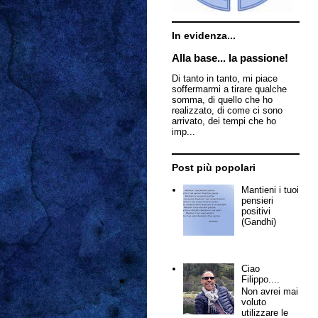
In evidenza...
Alla base... la passione!
Di tanto in tanto, mi piace
soffermarmi a tirare qualche
somma, di quello che ho
realizzato, di come ci sono
arrivato, dei tempi che ho
imp...
Post più popolari
Mantieni i tuoi
pensieri
positivi
(Gandhi)
Ciao
Filippo....
Non avrei mai
voluto
utilizzare le