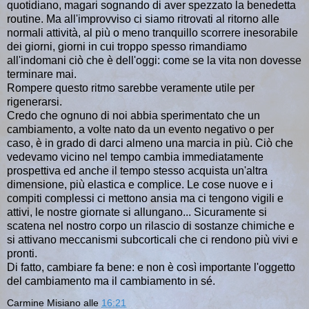
quotidiano, magari sognando di aver spezzato la benedetta
routine. Ma all'improvviso ci siamo ritrovati al ritorno alle
normali attività, al più o meno tranquillo scorrere inesorabile
dei giorni, giorni in cui troppo spesso rimandiamo
all'indomani ciò che è dell'oggi: come se la vita non dovesse
terminare mai.
Rompere questo ritmo sarebbe veramente utile per
rigenerarsi.
Credo che ognuno di noi abbia sperimentato che un
cambiamento, a volte nato da un evento negativo o per
caso, è in grado di darci almeno una marcia in più. Ciò che
vedevamo vicino nel tempo cambia immediatamente
prospettiva ed anche il tempo stesso acquista un'altra
dimensione, più elastica e complice. Le cose nuove e i
compiti complessi ci mettono ansia ma ci tengono vigili e
attivi, le nostre giornate si allungano... Sicuramente si
scatena nel nostro corpo un rilascio di sostanze chimiche e
si attivano meccanismi subcorticali che ci rendono più vivi e
pronti.
Di fatto, cambiare fa bene: e non è così importante l'oggetto
del cambiamento ma il cambiamento in sé.
Carmine Misiano
alle
16:21