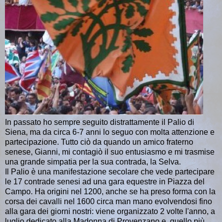
In passato ho sempre seguito distrattamente il Palio di
Siena, ma da circa 6-7 anni lo seguo con molta attenzione e
partecipazione. Tutto ciò da quando un amico fraterno
senese, Gianni, mi contagiò il suo entusiasmo e mi trasmise
una grande simpatia per la sua contrada, la Selva.
Il Palio è una manifestazione secolare che vede partecipare
le 17 contrade senesi ad una gara equestre in Piazza del
Campo. Ha origini nel 1200, anche se ha preso forma con la
corsa dei cavalli nel 1600 circa man mano evolvendosi fino
alla gara dei giorni nostri: viene organizzato 2 volte l'anno, a
luglio dedicato alla Madonna di Provenzano e, quello più