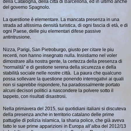
della Catalogna, della città di Barcellona, ed in ultimo anche
del governo Spagnolo.
La questione è elementare. La mancata presenza in una
strada ad altissima densità turistica, di ogni fascia di età, e di
ogni Paese, delle piu elementari difese passive
antintrusione.
Nizza, Parigi, San Pietroburgo, giusto per citare le piu
recenti, non hanno insegnato nulla. Insistiamo nel voler
dimostrare alla nostra gente, la certezza della presenza di
“normalità” e di gestione serena della sicurezza e della
stabilità sociale nelle nostre città. La paura che qualcuno
possa sollevare la questione ponendo interrogativi ai quali
non si saprebbe rispondere, ha paradossalmente portato
alcuni decisori politici a nascondere la polvere sotto il
tappeto, con risultati disastrosi.
Nella primavera del 2015, sui quotidiani italiani si discuteva
della presenza anche in territorio catalano delle prime
pattuglie di polizia islamica, la sharia police, che già aveva
fatto le sue prime apparizioni in Europa all’alba del 2012/13