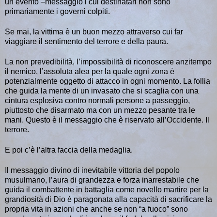
un evento –messaggio i cui destinatari non sono
primariamente i governi colpiti.
Se mai, la vittima è un buon mezzo attraverso cui far
viaggiare il sentimento del terrore e della paura.
La non prevedibilità, l’impossibilità di riconoscere anzitempo
il nemico, l’assoluta alea per la quale ogni zona è
potenzialmente oggetto di attacco in ogni momento. La follia
che guida la mente di un invasato che si scaglia con una
cintura esplosiva contro normali persone a passeggio,
piuttosto che disarmato ma con un mezzo pesante tra le
mani. Questo è il messaggio che è riservato all’Occidente. Il
terrore.
E poi c’è l’altra faccia della medaglia.
Il messaggio divino di inevitabile vittoria del popolo
musulmano, l’aura di grandezza e forza inarrestabile che
guida il combattente in battaglia come novello martire per la
grandiosità di Dio è paragonata alla capacità di sacrificare la
propria vita in azioni che anche se non “a fuoco” sono