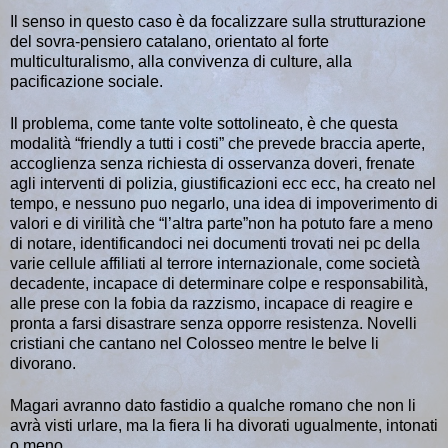
Il senso in questo caso è da focalizzare sulla strutturazione
del sovra-pensiero catalano, orientato al forte
multiculturalismo, alla convivenza di culture, alla
pacificazione sociale.
Il problema, come tante volte sottolineato, è che questa
modalità “friendly a tutti i costi” che prevede braccia aperte,
accoglienza senza richiesta di osservanza doveri, frenate
agli interventi di polizia, giustificazioni ecc ecc, ha creato nel
tempo, e nessuno puo negarlo, una idea di impoverimento di
valori e di virilità che “l’altra parte”non ha potuto fare a meno
di notare, identificandoci nei documenti trovati nei pc della
varie cellule affiliati al terrore internazionale, come società
decadente, incapace di determinare colpe e responsabilità,
alle prese con la fobia da razzismo, incapace di reagire e
pronta a farsi disastrare senza opporre resistenza. Novelli
cristiani che cantano nel Colosseo mentre le belve li
divorano.
Magari avranno dato fastidio a qualche romano che non li
avrà visti urlare, ma la fiera li ha divorati ugualmente, intonati
o meno…