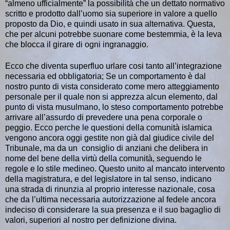
“almeno ufficialmente” la possibilità che un dettato normativo
scritto e prodotto dall’uomo sia superiore in valore a quello
proposto da Dio, e quindi usato in sua alternativa. Questa,
che per alcuni potrebbe suonare come bestemmia, è la leva
che blocca il girare di ogni ingranaggio.
Ecco che diventa superfluo urlare cosi tanto all’integrazione
necessaria ed obbligatoria; Se un comportamento è dal
nostro punto di vista considerato come mero atteggiamento
personale per il quale non si apprezza alcun elemento, dal
punto di vista musulmano, lo steso comportamento potrebbe
arrivare all’assurdo di prevedere una pena corporale o
peggio. Ecco perche le questioni della comunità islamica
vengono ancora oggi gestite non già dal giudice civile del
Tribunale, ma da un consiglio di anziani che delibera in
nome del bene della virtù della comunità, seguendo le
regole e lo stile medineo. Questo unito al mancato intervento
della magistratura, e del legislatore in tal senso, indicano
una strada di rinunzia al proprio interesse nazionale, cosa
che da l’ultima necessaria autorizzazione al fedele ancora
indeciso di considerare la sua presenza e il suo bagaglio di
valori, superiori al nostro per definizione divina.