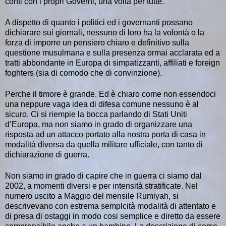
conti con i propri Governi, una volta per tutte.
A dispetto di quanto i politici ed i governanti possano
dichiarare sui giornali, nessuno di loro ha la volontà o la
forza di imporre un pensiero chiaro e definitivo sulla
questione musulmana e sulla presenza ormai acclarata ed a
tratti abbondante in Europa di simpatizzanti, affiliati e foreign
foghters (sia di comodo che di convinzione).
Perche il timore è grande. Ed è chiaro come non essendoci
una neppure vaga idea di difesa comune nessuno è al
sicuro. Ci si riempie la bocca parlando di Stati Uniti
d’Europa, ma non siamo in grado di organizzare una
risposta ad un attacco portato alla nostra porta di casa in
modalità diversa da quella militare ufficiale, con tanto di
dichiarazione di guerra.
Non siamo in grado di capire che in guerra ci siamo dal
2002, a momenti diversi e per intensità stratificate. Nel
numero uscito a Maggio del mensile Rumiyah, si
descrivevano con estrema semplcità modalità di attentato e
di presa di ostaggi in modo cosi semplice e diretto da essere