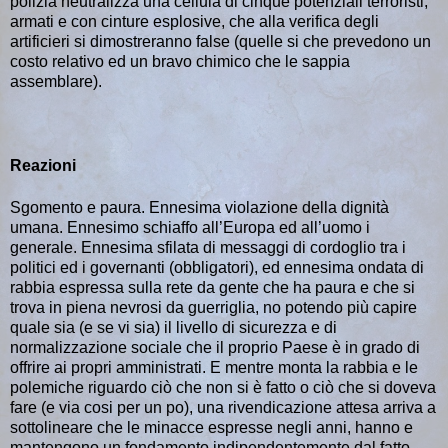
polizia neutralizza una cellula di cinque potenziali terroristi,
armati e con cinture esplosive, che alla verifica degli
artificieri si dimostreranno false (quelle si che prevedono un
costo relativo ed un bravo chimico che le sappia
assemblare).
Reazioni
Sgomento e paura. Ennesima violazione della dignità
umana. Ennesimo schiaffo all’Europa ed all’uomo i
generale. Ennesima sfilata di messaggi di cordoglio tra i
politici ed i governanti (obbligatori), ed ennesima ondata di
rabbia espressa sulla rete da gente che ha paura e che si
trova in piena nevrosi da guerriglia, no potendo più capire
quale sia (e se vi sia) il livello di sicurezza e di
normalizzazione sociale che il proprio Paese è in grado di
offrire ai propri amministrati. E mentre monta la rabbia e le
polemiche riguardo ciò che non si è fatto o ciò che si doveva
fare (e via cosi per un po), una rivendicazione attesa arriva a
sottolineare che le minacce espresse negli anni, hanno e
mantengono un fondamento indipendentemente dal fatto