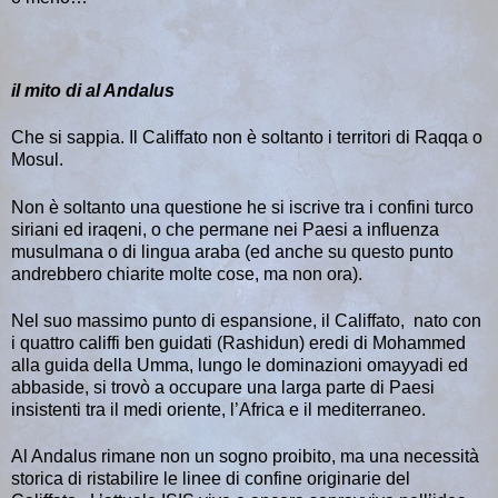
il mito di al Andalus
Che si sappia. Il Califfato non è soltanto i territori di Raqqa o
Mosul.
Non è soltanto una questione he si iscrive tra i confini turco
siriani ed iraqeni, o che permane nei Paesi a influenza
musulmana o di lingua araba (ed anche su questo punto
andrebbero chiarite molte cose, ma non ora).
Nel suo massimo punto di espansione, il Califfato, nato con
i quattro califfi ben guidati (Rashidun) eredi di Mohammed
alla guida della Umma, lungo le dominazioni omayyadi ed
abbaside, si trovò a occupare una larga parte di Paesi
insistenti tra il medi oriente, l’Africa e il mediterraneo.
Al Andalus rimane non un sogno proibito, ma una necessità
storica di ristabilire le linee di confine originarie del