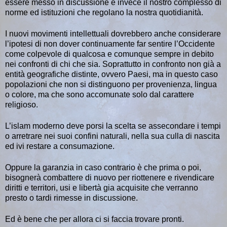
essere messo in discussione è invece il nostro complesso di
norme ed istituzioni che regolano la nostra quotidianità.
I nuovi movimenti intellettuali dovrebbero anche considerare
l’ipotesi di non dover continuamente far sentire l’Occidente
come colpevole di qualcosa e comunque sempre in debito
nei confronti di chi che sia. Soprattutto in confronto non già a
entità geografiche distinte, ovvero Paesi, ma in questo caso
popolazioni che non si distinguono per provenienza, lingua
o colore, ma che sono accomunate solo dal carattere
religioso.
L’islam moderno deve porsi la scelta se assecondare i tempi
o arretrare nei suoi confini naturali, nella sua culla di nascita
ed ivi restare a consumazione.
Oppure la garanzia in caso contrario è che prima o poi,
bisognerà combattere di nuovo per riottenere e rivendicare
diritti e territori, usi e libertà gia acquisite che verranno
presto o tardi rimesse in discussione.
Ed è bene che per allora ci si faccia trovare pronti.