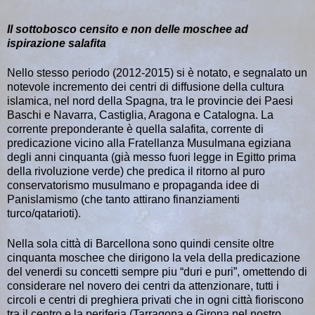
Il sottobosco censito e non delle moschee ad
ispirazione salafita
Nello stesso periodo (2012-2015) si è notato, e segnalato un
notevole incremento dei centri di diffusione della cultura
islamica, nel nord della Spagna, tra le provincie dei Paesi
Baschi e Navarra, Castiglia, Aragona e Catalogna. La
corrente preponderante è quella salafita, corrente di
predicazione vicino alla Fratellanza Musulmana egiziana
degli anni cinquanta (già messo fuori legge in Egitto prima
della rivoluzione verde) che predica il ritorno al puro
conservatorismo musulmano e propaganda idee di
Panislamismo (che tanto attirano finanziamenti
turco/qatarioti).
Nella sola città di Barcellona sono quindi censite oltre
cinquanta moschee che dirigono la vela della predicazione
del venerdi su concetti sempre piu “duri e puri”, omettendo di
considerare nel novero dei centri da attenzionare, tutti i
circoli e centri di preghiera privati che in ogni città fioriscono
tra il centro e la periferia (Tarragona e Girona nel nostro