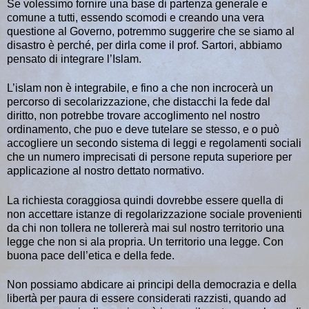
Se volessimo fornire una base di partenza generale e
comune a tutti, essendo scomodi e creando una vera
questione al Governo, potremmo suggerire che se siamo al
disastro è perché, per dirla come il prof. Sartori, abbiamo
pensato di integrare l’Islam.
L’islam non è integrabile, e fino a che non incrocerà un
percorso di secolarizzazione, che distacchi la fede dal
diritto, non potrebbe trovare accoglimento nel nostro
ordinamento, che puo e deve tutelare se stesso, e o può
accogliere un secondo sistema di leggi e regolamenti sociali
che un numero imprecisati di persone reputa superiore per
applicazione al nostro dettato normativo.
La richiesta coraggiosa quindi dovrebbe essere quella di
non accettare istanze di regolarizzazione sociale provenienti
da chi non tollera ne tollererà mai sul nostro territorio una
legge che non si ala propria. Un territorio una legge. Con
buona pace dell’etica e della fede.
Non possiamo abdicare ai principi della democrazia e della
libertà per paura di essere considerati razzisti, quando ad