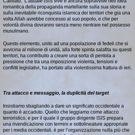
Califfato. L’attuale ISIS vive e ancora sopravvive nell’idea
romantica della propaganda martellante sulla sua storia e
sulla inevitabile riconquista islamica dei territori che gia una
volta Allah avrebbe concesso al suo popolo, e che per
volontà divina dovranno senza meno rientrare nel possesso
musulmano.
Questo elemento, unito ad una popolazione di fedeli che si
avvicina al milione di unità, alla forte spinta salafita su questi
territori, ha contribuito a creare una sorta di pentola a
pressione che tra una imposizione violenta, tensioni e
conflitti legislativi, ha portato alla violentissima frattura di ieri.
Tra attacco e messaggio, la duplicità del target
Insistiamo sbagliando a dare un significato occidentale a
quanto è accaduto. Quello che leggiamo come attacco
terroristico, e per il quale il gruppo dirigente ISIS prepara
una rivendicazione con termini e sottolineature appropriate
per i media occidentali, è per l’organizzazione nulla più che