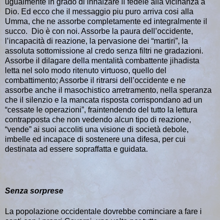
ugualmente in grado di innalzare il fedele alla vicinanza a
Dio. Ed ecco che il messaggio piu puro arriva cosi alla
Umma, che ne assorbe completamente ed integralmente il
succo. Dio è con noi. Assorbe la paura dell’occidente,
l’incapacità di reazione, la pervasione dei “martiri”, la
assoluta sottomissione al credo senza filtri ne gradazioni.
Assorbe il dilagare della mentalità combattente jihadista
letta nel solo modo ritenuto virtuoso, quello del
combattimento; Assorbe il ritrarsi dell’occidente e ne
assorbe anche il masochistico arretramento, nella speranza
che il silenzio e la mancata risposta corrispondano ad un
“cessate le operazioni”, fraintendendo del tutto la lettura
contrapposta che non vedendo alcun tipo di reazione,
“vende” ai suoi accoliti una visione di società debole,
imbelle ed incapace di sostenere una difesa, per cui
destinata ad essere sopraffatta e guidata.
Senza sorprese
La popolazione occidentale dovrebbe cominciare a fare i