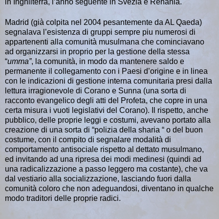
in Inghilterra, l’anno seguente in Svezia e Renania.
Madrid (già colpita nel 2004 pesantemente da AL Qaeda)
segnalava l’esistenza di gruppi sempre piu numerosi di
appartenenti alla comunità musulmana che cominciavano
ad organizzarsi in proprio per la gestione della stessa
“
umma”
, la comunità, in modo da mantenere saldo e
permanente il collegamento con i Paesi d’origine e in linea
con le indicazioni di gestione interna comunitaria presi dalla
lettura irragionevole di Corano e Sunna (una sorta di
racconto evangelico degli atti del Profeta, che copre in una
certa misura i vuoti legislativi del Corano). Il rispetto, anche
pubblico, delle proprie leggi e costumi, avevano portato alla
creazione di una sorta di “polizia della sharia “ o del buon
costume, con il compito di segnalare modalità di
comportamento antisociale rispetto al dettato musulmano,
ed invitando ad una ripresa dei modi medinesi (quindi ad
una radicalizzazione a passo leggero ma costante), che va
dal vestiario alla socializzazione, lasciando fuori dalla
comunità coloro che non adeguandosi, diventano in qualche
modo traditori delle proprie radici.