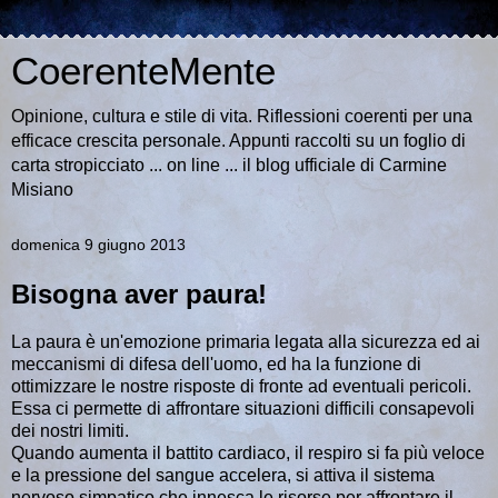
CoerenteMente
Opinione, cultura e stile di vita. Riflessioni coerenti per una
efficace crescita personale. Appunti raccolti su un foglio di
carta stropicciato ... on line ... il blog ufficiale di Carmine
Misiano
domenica 9 giugno 2013
Bisogna aver paura!
La paura è un'emozione primaria legata alla sicurezza ed ai
meccanismi di difesa dell'uomo, ed ha la funzione di
ottimizzare le nostre risposte di fronte ad eventuali pericoli.
Essa ci permette di affrontare situazioni difficili consapevoli
dei nostri limiti.
Quando aumenta il battito cardiaco, il respiro si fa più veloce
e la pressione del sangue accelera, si attiva il sistema
nervoso simpatico che innesca le risorse per affrontare il