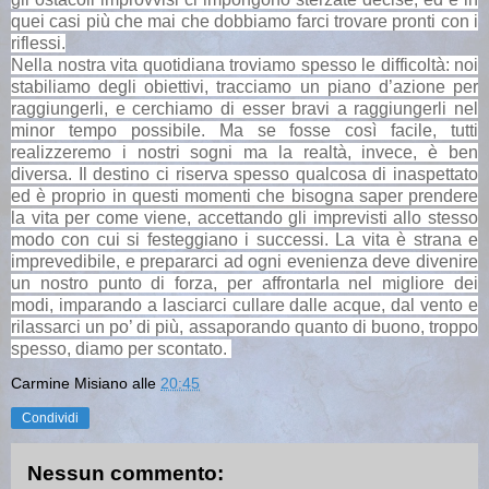
quei casi più che mai che dobbiamo farci trovare pronti con i
riflessi.
Nella nostra vita quotidiana troviamo spesso le difficoltà:
noi
stabiliamo degli obiettivi, tracciamo un piano d’azione per
raggiungerli, e cerchiamo di esser bravi a raggiungerli nel
minor tempo possibile. Ma se fosse così facile, tutti
realizzeremo i nostri sogni ma la realtà, invece, è ben
diversa. Il destino ci riserva spesso qualcosa di inaspettato
ed è proprio in questi momenti che bisogna saper prendere
la vita per come viene, accettando gli imprevisti allo stesso
modo con cui si festeggiano i successi. La vita è strana e
imprevedibile, e prepararci ad ogni evenienza deve divenire
un nostro punto di forza, per affrontarla nel migliore dei
modi,
imparando a lasciarci cullare dalle acque, dal vento e
rilassarci un po’ di più, assaporando quanto di buono, troppo
spesso, diamo per scontato.
Carmine Misiano
alle
20:45
Condividi
Nessun commento: