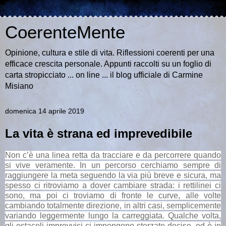
CoerenteMente
Opinione, cultura e stile di vita. Riflessioni coerenti per una
efficace crescita personale. Appunti raccolti su un foglio di
carta stropicciato ... on line ... il blog ufficiale di Carmine
Misiano
domenica 14 aprile 2019
La vita è strana ed imprevedibile
Non c’è una linea retta da tracciare e da percorrere quando
si vive veramente. In un percorso cerchiamo sempre di
raggiungere la meta seguendo la via più breve e sicura, ma
spesso ci ritroviamo a dover cambiare strada
:
i rettilinei ci
sono, ma poi ci troviamo di fronte le curve, alle volte
cambiando totalmente direzione, in altri casi, semplicemente
variando leggermente lungo la carreggiata. Qualche volta,
gli ostacoli improvvisi ci impongono sterzate decise, ed è in