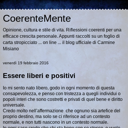
CoerenteMente
Opinione, cultura e stile di vita. Riflessioni coerenti per una
efficace crescita personale. Appunti raccolti su un foglio di
carta stropicciato ... on line ... il blog ufficiale di Carmine
Misiano
venerdì 19 febbraio 2016
Essere liberi e positivi
Io mi sento nato libero, godo in ogni momento di questa
consapevolezza, e penso con tristezza a quegli individui o
popoli interi che sono costretti e privati di quel bene e diritto
universale.
Credo molto nell'affermazione che ognuno sia artefice del
proprio destino, ma solo se ci riferisce ad un contesto
normale, e non tutti nascono in un contesto normale.
In ogni caso credo che chi sta bene con se stesso, e vuole