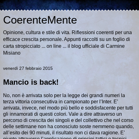
CoerenteMente
Opinione, cultura e stile di vita. Riflessioni coerenti per una
efficace crescita personale. Appunti raccolti su un foglio di
carta stropicciato ... on line ... il blog ufficiale di Carmine
Misiano
venerdì 27 febbraio 2015
Mancio is back!
No, non è arrivata solo per la legge dei grandi numeri la
terza vittoria consecutiva in campionato per l’Inter. E’
arrivata, invece, nel modo più bello e soddisfacente per tutti
gli innamorati di questi colori. Vale a dire attraverso un
percorso di crescita dei singoli e del collettivo che nel corso
delle settimane non ha conosciuto soste nemmeno quando,
all’esito dei 90 minuti, il risultato non ci dava ragione. E’
giunto attraverso l’applicazione di principi tattici e tecnici