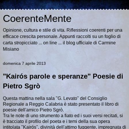
CoerenteMente
Opinione, cultura e stile di vita. Riflessioni coerenti per una
efficace crescita personale. Appunti raccolti su un foglio di
carta stropicciato ... on line ... il blog ufficiale di Carmine
Misiano
domenica 7 aprile 2013
"Kairós parole e speranze" Poesie di
Pietro Sgrò
Questa mattina nella sala "G. Levato" del Consiglio
Regionale a Reggio Calabria è stato presentato il libro di
poesie dell'amico Pietro Sgrò.
Tra le note di uno strumento a fiato ed i suoi versi recitati, si
è tracciato il profilo del poeta e i temi della sua opera
intitolata "Kairós", divinità dell'attimo fuggente, impregnata di