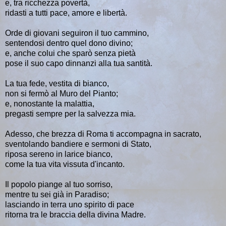
e, tra ricchezza povertà,
ridasti a tutti pace, amore e libertà.
Orde di giovani seguiron il tuo cammino,
sentendosi dentro quel dono divino;
e, anche colui che sparò senza pietà
pose il suo capo dinnanzi alla tua santità.
La tua fede, vestita di bianco,
non si fermò al Muro del Pianto;
e, nonostante la malattia,
pregasti sempre per la salvezza mia.
Adesso, che brezza di Roma ti accompagna in sacrato,
sventolando bandiere e sermoni di Stato,
riposa sereno in larice bianco,
come la tua vita vissuta d'incanto.
Il popolo piange al tuo sorriso,
mentre tu sei già in Paradiso;
lasciando in terra uno spirito di pace
ritorna tra le braccia della divina Madre.